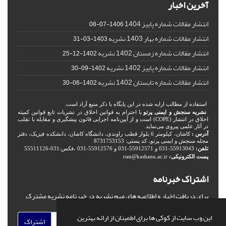
آخرین اخبار
انتشار مقالات شماره پاییز 1404
1406-07-08
انتشار مقالات شماره بهار 1403 نشریه
1403-03-31
انتشار مقالات شماره زمستان 1402 نشریه
1402-12-25
انتشار مقالات شماره پاییز 1402 نشریه
1402-09-30
انتشار مقالات شماره تابستان 1402 نشریه
1402-06-30
استفاده از مطالب ارایه شده در این پایگاه با ذکر منبع آزاد است.
نشریه سنجش و ایمنی پرتو
با احترام به قوانین اخلاق در نشریات تابع قوانین کمیته
اخلاق در انتشار (COPE) است و از آیین‌نامه اجرایی قانون پیشگیری و مقابله با تقلب
در آثار علمی پیروی می‌نماید.
آدرس :
کاشان، کیلومتر 6 بلوار قطب راوندی، دانشگاه کاشان، دانشکده فیزیک، دفتر
مجله سنجش و ایمنی پرتو، کد پستی: 8731753153
تلفن:
55913043-031 و 55912571-031 و 55912576-031 ،فکس:031-55511126
پست الکترونیکی:
rsm@kashanu.ac.ir
اشتراک خبرنامه
برای دریافت اخبار و اطلاعیه های مهم نشریه در خبرنامه نشریه مشترک
شوید.
این وب سایت از کوکی ها برای اطمینان از ارائه بهترین
اشتراک