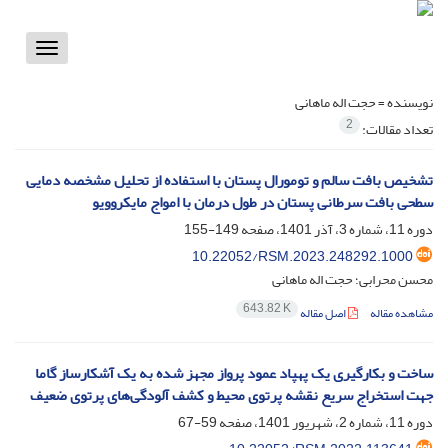
Toggle
vigation
نویسنده =
حجت اله ماهانی
2
تعداد مقالات:
تشخیص بافت سالم و تومورال پستان با استفاده از تحلیل مشخصه دمایی
سطحی بافت سرطانی پستان در طول درمان با امواج مایکروویو
دوره 11، شماره 3، آذر 1401، صفحه
149-155
10.22052/RSM.2023.248292.1000
محسن محرابی؛ حجت اله ماهانی
643.82 K
مشاهده مقاله
اصل مقاله
ساخت و بکارگیری یک پهپاد عمود پرواز مجهز شده به یک آشکارساز گاما
جهت استخراج سریع نقشه پرتوی محیط و کشف آلودگی‌های پرتوی ضعیف
دوره 11، شماره 2، شهریور 1401، صفحه
59-67