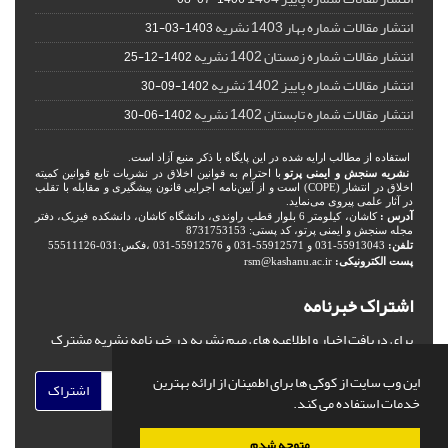
انتشار مقالات شماره بهار 1403 نشریه
1403-03-31
انتشار مقالات شماره زمستان 1402 نشریه
1402-12-25
انتشار مقالات شماره پاییز 1402 نشریه
1402-09-30
انتشار مقالات شماره تابستان 1402 نشریه
1402-06-30
استفاده از مطالب ارایه شده در این پایگاه با ذکر منبع آزاد است.
نشریه سنجش و ایمنی پرتو
با احترام به قوانین اخلاق در نشریات تابع قوانین کمیته
اخلاق در انتشار (COPE) است و از آیین‌نامه اجرایی قانون پیشگیری و مقابله با تقلب
در آثار علمی پیروی می‌نماید.
آدرس :
کاشان، کیلومتر 6 بلوار قطب راوندی، دانشگاه کاشان، دانشکده فیزیک، دفتر
مجله سنجش و ایمنی پرتو، کد پستی: 8731753153
تلفن:
55913043-031 و 55912571-031 و 55912576-031 ،فکس:031-55511126
پست الکترونیکی:
rsm@kashanu.ac.ir
اشتراک خبرنامه
برای دریافت اخبار و اطلاعیه های مهم نشریه در خبرنامه نشریه مشترک
شوید.
این وب سایت از کوکی ها برای اطمینان از ارائه بهترین
اشتراک
خدمات استفاده می کند.
متوجه شدم