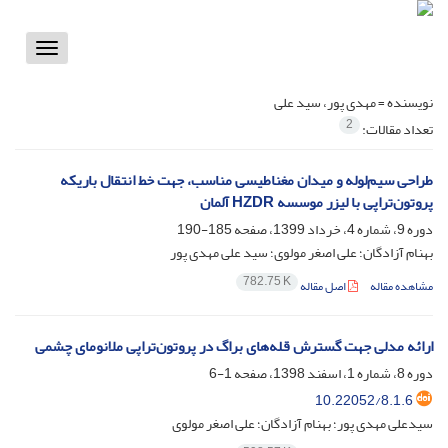
Toggle
vigation
نویسنده =
مهدی پور، سید علی
2
تعداد مقالات:
طراحی سیم‌لوله و میدان مغناطیسی مناسب، جهت خط انتقال باریکه
پروتون‌تراپی با لیزر موسسه HZDR آلمان
دوره 9، شماره 4، خرداد 1399، صفحه
185-190
بهنام آزادگان؛ علی اصغر مولوی؛ سید علی مهدی پور
782.75 K
مشاهده مقاله
اصل مقاله
ارائه مدلی جهت گسترش قله‌های براگ در پروتون‌تراپی ملانومای چشمی
دوره 8، شماره 1، اسفند 1398، صفحه
1-6
10.22052/8.1.6
سیدعلی مهدی پور؛ بهنام آزادگان؛ علی اصغر مولوی