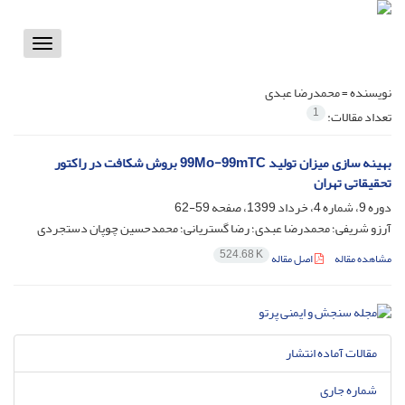
Toggle
vigation
نویسنده =
محمدرضا عبدی
1
تعداد مقالات:
بهینه سازی میزان تولید 99Mo-99mTC بروش شکافت در راکتور
تحقیقاتی تهران
دوره 9، شماره 4، خرداد 1399، صفحه
59-62
آرزو شریفی؛ محمدرضا عبدی؛ رضا گستریانی؛ محمدحسین چوپان دستجردی
524.68 K
مشاهده مقاله
اصل مقاله
مقالات آماده انتشار
شماره جاری