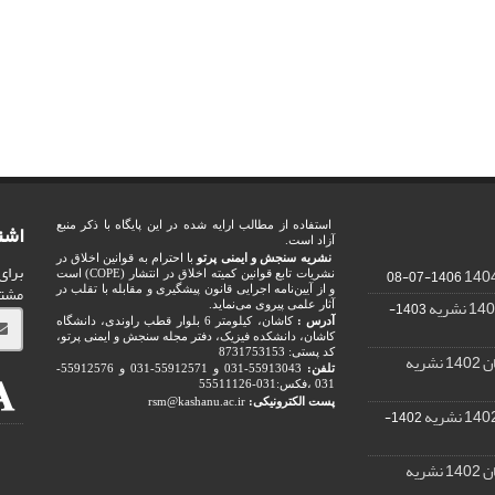
اشت
استفاده از مطالب ارایه شده در این پایگاه با ذکر منبع
آزاد است.
نشریه سنجش و ایمنی پرتو
با احترام به قوانین اخلاق در
برای
1406-07-08
نشریات تابع قوانین کمیته اخلاق در انتشار (COPE) است
مشت
و از آیین‌نامه اجرایی قانون پیشگیری و مقابله با تقلب در
1403-
آثار علمی پیروی می‌نماید.
آدرس :
کاشان، کیلومتر 6 بلوار قطب راوندی، دانشگاه
کاشان، دانشکده فیزیک، دفتر مجله سنجش و ایمنی پرتو،
کد پستی: 8731753153
ریه
تلفن:
55913043-031 و 55912571-031 و 55912576-
031 ،فکس:031-55511126
پست الکترونیکی:
rsm@kashanu.ac.ir
1402-
ریه