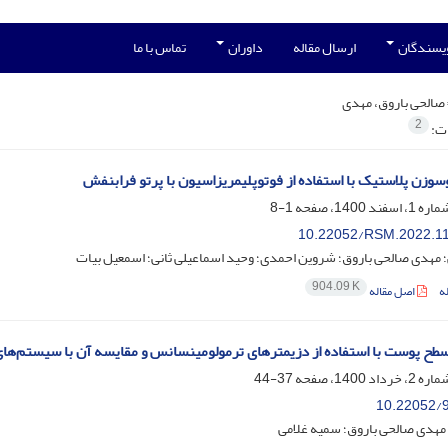
ویسندگان
ارسال مقاله
داوران
تماس با ما
صالحی باروق، مهدی
2
ات:
زن پلاستیک با استفاده از فوتوپلیمریزاسیون با پرتو فرابنفش
1-8
10.22052/RSM.2022.1
؛ مهدی صالحی باروق؛ شروین احمدی؛ وحید اسماعیلی ثانی؛ اسمعیل بیات
904.09 K
ه
اصل مقاله
طح پوست با استفاده از دزیمترهای ترمولومینسانس و مقایسه آن با سیستم‌های
37-44
10.22052/9
 مهدی صالحی باروق؛ سمیه غلامی