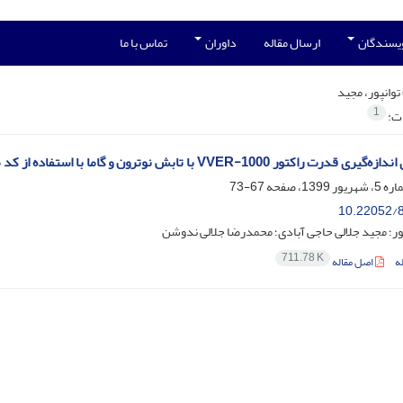
ویسندگان
ارسال مقاله
داوران
تماس با ما
توانپور، مجید
1
ات:
 راکتور VVER-1000 با تابش نوترون و گاما با استفاده از کد مونت‌کارلو
67-73
10.22052/8
ور؛ مجید جلالی حاجی آبادی؛ محمدرضا جلالی ندوشن
711.78 K
ه
اصل مقاله