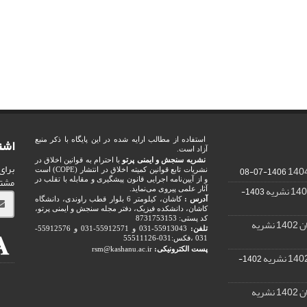
اشت
استفاده از مطالب ارایه شده در این پایگاه با ذکر منبع
آزاد است.
نشریه سنجش و ایمنی پرتو
با احترام به قوانین اخلاق در
برای
1406-07-08
نشریات تابع قوانین کمیته اخلاق در انتشار (COPE) است
مشت
و از آیین‌نامه اجرایی قانون پیشگیری و مقابله با تقلب در
1403-
آثار علمی پیروی می‌نماید.
آدرس :
کاشان، کیلومتر 6 بلوار قطب راوندی، دانشگاه
کاشان، دانشکده فیزیک، دفتر مجله سنجش و ایمنی پرتو،
کد پستی: 8731753153
ریه
تلفن:
55913043-031 و 55912571-031 و 55912576-
031 ،فکس:031-55511126
پست الکترونیکی:
rsm@kashanu.ac.ir
1402-
ریه