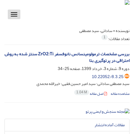
Toggle
vigation
نویسنده =
ساداتی، سید مصطفی
1
تعداد مقالات:
بررسی مشخصات ترمولومینسانس نانوفسفر ZrO2:Ti سنتز شده به روش
احتراقی در پرتوگیری بتا
دوره 9، شماره 3، خرداد 1399، صفحه
25-34
10.22052/8.3.25
سید مصطفی ساداتی؛ سید امیر حسین فقهی؛ خیرالله محمدی
1.04 M
مشاهده مقاله
اصل مقاله
مقالات آماده انتشار