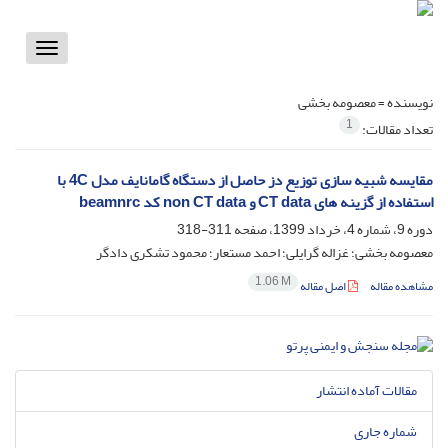
Toggle
vigation
نویسنده =
معصومه بخشی
1
تعداد مقالات:
مقایسه شبیه سازی توزیع دز حاصل از دستگاه گامانایف مدل 4C با
استفاده از گزینه های CT data و non CT data کد beamnrc
دوره 9، شماره 4، خرداد 1399، صفحه
311-318
معصومه بخشی؛ غزاله گرایلی؛ احمد مستعار؛ محمود تشکری دادگر
1.06 M
مشاهده مقاله
اصل مقاله
مقالات آماده انتشار
شماره جاری