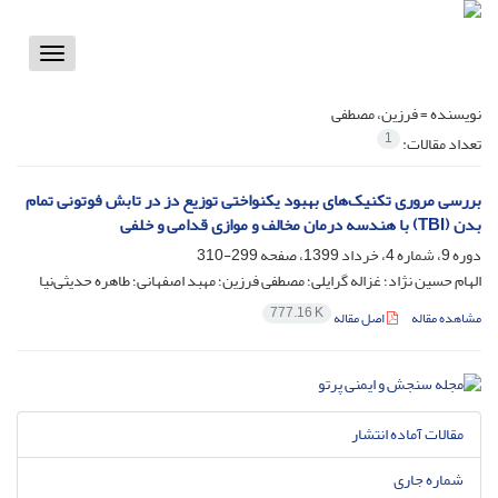
Toggle
vigation
نویسنده =
فرزین، مصطفی
1
تعداد مقالات:
بررسی مروری تکنیک‌های بهبود یکنواختی توزیع دز در تابش فوتونی تمام
بدن (TBI) با هندسه درمان مخالف و موازی قدامی و خلفی
دوره 9، شماره 4، خرداد 1399، صفحه
299-310
الهام حسین نژاد؛ غزاله گرایلی؛ مصطفی فرزین؛ مهبد اصفهانی؛ طاهره حدیثی‌نیا
777.16 K
مشاهده مقاله
اصل مقاله
مقالات آماده انتشار
شماره جاری