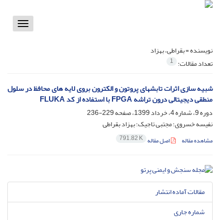
Toggle
vigation
نویسنده =
بقراطی، بهزاد
1
تعداد مقالات:
شبیه سازی اثرات تابشهای پروتون و الکترون بروی لایه های محافظ در سلول
منطقی دیجیتالی ‌درون تراشه ‌FPGA‌ با استفاده از کد ‌FLUKA
دوره 9، شماره 4، خرداد 1399، صفحه
229-236
نفیسه خسروی؛ مجتبی تاجیک؛ بهزاد بقراطی
791.82 K
مشاهده مقاله
اصل مقاله
مقالات آماده انتشار
شماره جاری