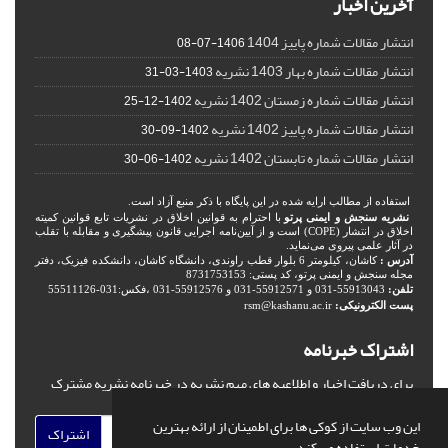
آخرین اخبار
انتشار مقالات شماره پاییز 1404
1406-07-08
انتشار مقالات شماره بهار 1403 نشریه
1403-03-31
انتشار مقالات شماره زمستان 1402 نشریه
1402-12-25
انتشار مقالات شماره پاییز 1402 نشریه
1402-09-30
انتشار مقالات شماره تابستان 1402 نشریه
1402-06-30
استفاده از مطالب ارایه شده در این پایگاه با ذکر منبع آزاد است.
نشریه سنجش و ایمنی پرتو
با احترام به قوانین اخلاق در نشریات تابع قوانین کمیته
اخلاق در انتشار (COPE) است و از آیین‌نامه اجرایی قانون پیشگیری و مقابله با تقلب
در آثار علمی پیروی می‌نماید.
آدرس :
کاشان، کیلومتر 6 بلوار قطب راوندی، دانشگاه کاشان، دانشکده فیزیک، دفتر
مجله سنجش و ایمنی پرتو، کد پستی: 8731753153
تلفن:
55913043-031 و 55912571-031 و 55912576-031 ،فکس:031-55511126
پست الکترونیکی:
rsm@kashanu.ac.ir
اشتراک خبرنامه
برای دریافت اخبار و اطلاعیه های مهم نشریه در خبرنامه نشریه مشترک
شوید.
این وب سایت از کوکی ها برای اطمینان از ارائه بهترین
اشتراک
خدمات استفاده می کند.