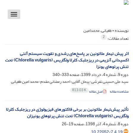
Toggle
vigation
نویسنده =
طغیانی، محمدامین
2
تعداد مقالات:
اثر پیش تیمار ملاتونین بر پاسخ‌های رشدی و تقویت سیستم آنتی
اکسیدانی آنزیمی در ریزجلبک کلرلا ولگاریس (Chlorella vulgaris) تحت
تنش پرتوهای یونزا
دوره 9، شماره 4، خرداد 1399، صفحه
333-340
سید علی حسینی تفرشی؛ پیمان آقایی؛ احمد رمضانی مقدم؛ محمد امین طغیانی
813.03 K
مشاهده مقاله
اصل مقاله
تأثیر پیش‌تیمار ملاتونین بر برخی فاکتورهای فیزیولوژی در ریزجلبک کلرلا
ولگاریس (Chlorella vulgaris) تحت تنش پرتوهای یونیزان
دوره 8، شماره 4، آذر 1398، صفحه
19-26
10.22052/7.4.19