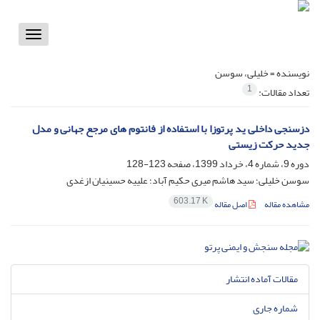
Toggle
vigation
نویسنده =
خلیلی، سوسن
1
تعداد مقالات:
دزسنجی داخلی ید پرتوزا با استفاده از فانتوم های مرجع جهانی و مدل
جدید حرکت زیستی
دوره 9، شماره 4، خرداد 1399، صفحه
123-128
سوسن خلیلی؛ سید هاشم میری حکیم آباد؛ علییه حسینیان ازغدی
603.17 K
مشاهده مقاله
اصل مقاله
مقالات آماده انتشار
شماره جاری