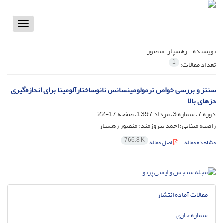
Toggle
vigation
نویسنده =
رهسپار، منصور
1
تعداد مقالات:
سنتز و بررسی خواص ترمولومینسانس نانوساختارآلومینا برای اندازه‌گیری
دزهای بالا
دوره 7، شماره 3، مرداد 1397، صفحه
17-22
راضیه مینایی؛ احمد پیروزمند؛ منصور رهسپار
766.8 K
مشاهده مقاله
اصل مقاله
مقالات آماده انتشار
شماره جاری