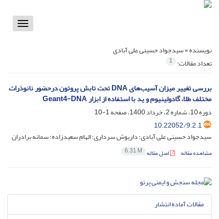
Toggle
vigation
نویسنده =
سیدجواد حسینی علی آبادی
1
تعداد مقالات:
بررسی تغییر میزان آسیب‌های DNA تحت تابش پروتون درحضور نانوذرات
مختلف طلا، گادولینیوم و ید با استفاده از ابزار Geant4-DNA
دوره 10، شماره 2، خرداد 1400، صفحه
1-10
10.22052/9.2.1
سیدجواد حسینی علی آبادی؛ داریوش سرداری؛ الهام سعیدزاده؛ سمانه برادران
6.31 M
مشاهده مقاله
اصل مقاله
مقالات آماده انتشار