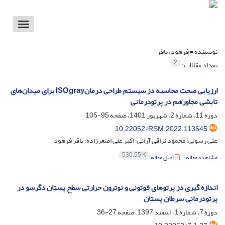
Toggle
vigation
نویسنده =
فرهود، باقر
2
تعداد مقالات:
ارزیابی صحت محاسبه دز سیستم طراحی درمانISOgray برای میدان‌های
تابشی مجاورهم در پرتودرمانی
دوره 11، شماره 2، شهریور 1401، صفحه
95-105
10.22052/RSM.2022.113645
علی رسولی؛ محمود نراقی آرانی؛ اکبر علی اصغرزاده؛ باقر فرهود
530.55 K
مشاهده مقاله
اصل مقاله
اندازه گیری دز پرتوهای فوتونی و نوترون حرارتی سطح پستان دگرسو در
پرتودرمانی سرطان پستان
دوره 7، شماره 1، اسفند 1397، صفحه
27-36