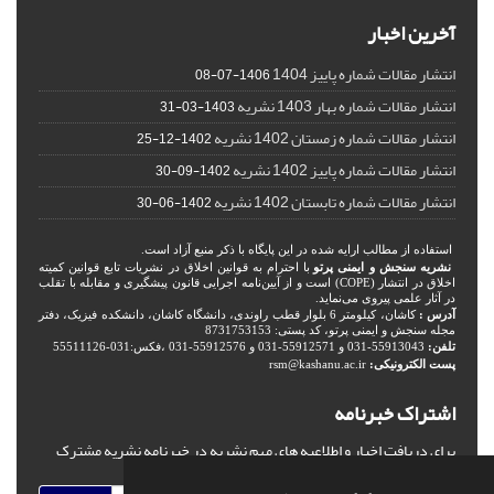
آخرین اخبار
انتشار مقالات شماره پاییز 1404
1406-07-08
انتشار مقالات شماره بهار 1403 نشریه
1403-03-31
انتشار مقالات شماره زمستان 1402 نشریه
1402-12-25
انتشار مقالات شماره پاییز 1402 نشریه
1402-09-30
انتشار مقالات شماره تابستان 1402 نشریه
1402-06-30
استفاده از مطالب ارایه شده در این پایگاه با ذکر منبع آزاد است.
نشریه سنجش و ایمنی پرتو
با احترام به قوانین اخلاق در نشریات تابع قوانین کمیته
اخلاق در انتشار (COPE) است و از آیین‌نامه اجرایی قانون پیشگیری و مقابله با تقلب
در آثار علمی پیروی می‌نماید.
آدرس :
کاشان، کیلومتر 6 بلوار قطب راوندی، دانشگاه کاشان، دانشکده فیزیک، دفتر
مجله سنجش و ایمنی پرتو، کد پستی: 8731753153
تلفن:
55913043-031 و 55912571-031 و 55912576-031 ،فکس:031-55511126
پست الکترونیکی:
rsm@kashanu.ac.ir
اشتراک خبرنامه
برای دریافت اخبار و اطلاعیه های مهم نشریه در خبرنامه نشریه مشترک
شوید.