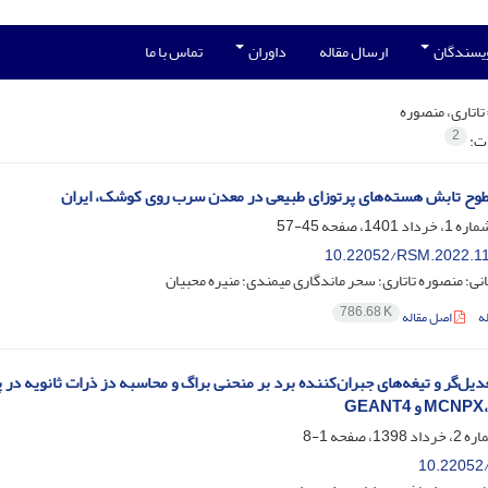
ویسندگان
ارسال مقاله
داوران
تماس با ما
تاتاری، منصوره
2
ات:
طوح تابش هسته‌های پرتوزای طبیعی در معدن سرب روی کوشک، ایران
45-57
10.22052/RSM.2022.1
انی؛ منصوره تاتاری؛ سحر ماندگاری میمندی؛ منیره محبیان
786.68 K
ه
اصل مقاله
عدیل‌گر و تیغه‌های جبران‌کننده برد بر منحنی براگ و محاسبه دز ذرات ثانویه در
MC و GEANT4
1-8
10.22052/