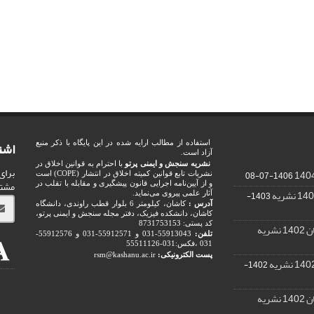
اشت
استفاده از مطالب ارایه شده در این پایگاه با ذکر منبع
آزاد است.
نشریه سنجش و ایمنی پرتو
با احترام به قوانین اخلاق در
برای
1406-07-08
نشریات تابع قوانین کمیته اخلاق در انتشار (COPE) است
مشت
و از آیین‌نامه اجرایی قانون پیشگیری و مقابله با تقلب در
1403-
آثار علمی پیروی می‌نماید.
آدرس :
کاشان، کیلومتر 6 بلوار قطب راوندی، دانشگاه
کاشان، دانشکده فیزیک، دفتر مجله سنجش و ایمنی پرتو،
کد پستی: 8731753153
ریه
تلفن:
55913043-031 و 55912571-031 و 55912576-
031 ،فکس:031-55511126
پست الکترونیکی:
rsm@kashanu.ac.ir
1402-
ریه