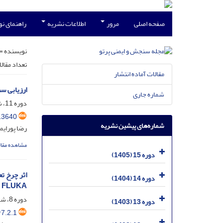
صفحه اصلی
مرور
اطلاعات نشریه
راهنمای ن
نویسنده =
تعداد مقال
مقالات آماده انتشار
ارزیابی س
شماره جاری
دوره 11، شماره 1، خرداد 1401، صفحه
13640
شماره‌های پیشین نشریه
رضا پورایم
مشاهده مقال
دوره 15 (1405)
اثر چرخ ت
دوره 14 (1404)
NPX، FLUKA
دوره 8، شماره 2، خرداد 1398، صفحه
دوره 13 (1403)
7.2.1