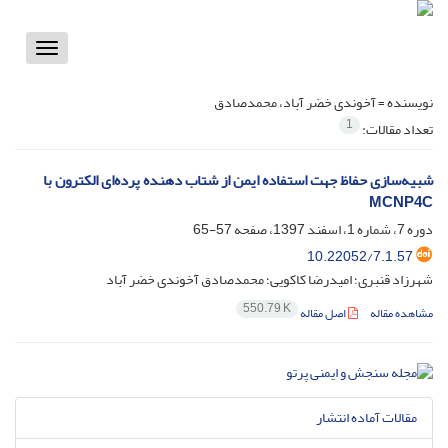
Toggle
vigation
نویسنده =
آخوندی خضر آباد، محمدصادق
1
تعداد مقالات:
شبیه‌سازی حفاظ جهت استفاده ایمن از شتاب دهنده پرده‌ای الکترون با
MCNP4C
دوره 7، شماره 1، اسفند 1397، صفحه
57-65
10.22052/7.1.57
شهرزاد قنبری؛ امیدرضا کاکویی؛ محمدصادق آخوندی خضر آباد
550.79 K
مشاهده مقاله
اصل مقاله
مقالات آماده انتشار