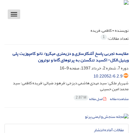
Toggle
vigation
نویسنده =
کاظمی، فریده
1
تعداد مقالات:
مقایسه تجربی پاسخ آشکارسازی و دزیمتری میکرو/ نانو کامپوزیت پلی
وینیل الکل- اکسید تنگستن به پرتوهای گاما و نوترون
دوره 7، شماره 2، خرداد 1397، صفحه
9-16
10.22052/6.2.9
شهریار ملکی؛ سید مهدی هاشمی دیزجی؛ فرهود ضیائی؛ فریده کاظمی؛ سید
محمد امین حسینی
2.87 M
مشاهده مقاله
اصل مقاله
مقالات آماده انتشار