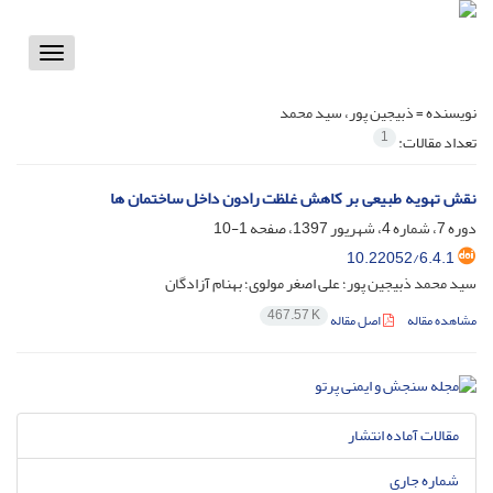
Toggle
vigation
نویسنده =
ذبیجین پور، سید محمد
1
تعداد مقالات:
نقش تهویه طبیعی بر کاهش غلظت رادون داخل ساختمان ها
دوره 7، شماره 4، شهریور 1397، صفحه
1-10
10.22052/6.4.1
سید محمد ذبیجین پور؛ علی اصغر مولوی؛ بهنام آزادگان
467.57 K
مشاهده مقاله
اصل مقاله
مقالات آماده انتشار
شماره جاری