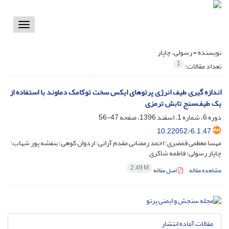
Toggle
vigation
نویسنده =
رسولی، چاپار
1
تعداد مقالات:
اندازه گیری طیف انرژی پرتوهای ایکس سخت توکامک دماوند با استفاده از
یک طیف‌سنج تابش ترمزی
دوره 6، شماره 1، اسفند 1396، صفحه
47-56
10.22052/6.1.47
مهسا معظمی قمصری؛ احمد رمضانی مقدم آرانی؛ اردوان کوهی؛ بنفشه پور شهاب؛
چاپار رسولی؛ فاطمه شاکری
2.49 M
مشاهده مقاله
اصل مقاله
مقالات آماده انتشار