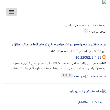
Toggle
vigation
نویسنده =
نبیزاده نودهی، رامین
1
تعداد مقالات:
دز دریافتی مردم رامسر در اثر مواجهه با پرتوهای گاما در داخل منازل
دوره 6، شماره 4، آذر 1396، صفحه
35-42
10.22052/5.4.35
کاظم ندافی؛ علی اکبر صالحی؛ محمد رضا کاردان؛ نسرین فتح آبادی؛ مسعود
یونسیان؛ رامین نبیزاده نودهی؛ محمد رضا دیوبند؛ مولود گونی بند شوشتری
1.39 M
مشاهده مقاله
اصل مقاله
مقالات آماده انتشار