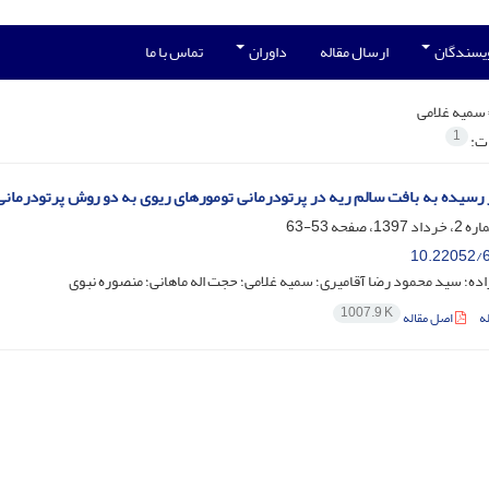
ویسندگان
ارسال مقاله
داوران
تماس با ما
سمیه غلامی
1
ات:
رسیده به بافت‌ سالم ریه در پرتودرمانی تومورهای ریوی به دو روش پرتودرمانی
53-63
10.22052/6
ده؛ سید محمود رضا آقامیری؛ سمیه غلامی؛ حجت اله ماهانی؛ منصوره نبوی
1007.9 K
ه
اصل مقاله