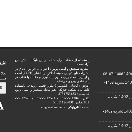
اشت
استفاده از مطالب ارایه شده در این پایگاه با ذکر منبع
آزاد است.
نشریه سنجش و ایمنی پرتو
با احترام به قوانین اخلاق در
برای
1406-07-08
نشریات تابع قوانین کمیته اخلاق در انتشار (COPE) است
مشت
و از آیین‌نامه اجرایی قانون پیشگیری و مقابله با تقلب در
1403-
آثار علمی پیروی می‌نماید.
آدرس :
کاشان، کیلومتر 6 بلوار قطب راوندی، دانشگاه
کاشان، دانشکده فیزیک، دفتر مجله سنجش و ایمنی پرتو،
کد پستی: 8731753153
ریه
تلفن:
55913043-031 و 55912571-031 و 55912576-
031 ،فکس:031-55511126
پست الکترونیکی:
rsm@kashanu.ac.ir
1402-
ریه