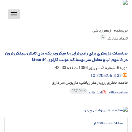
Toggle
vigation
نویسنده =
زعفر ریاضی
1
تعداد مقالات:
محاسبات دزیمتری برای رادیوتراپی با میکروباریکه های تابش سینکروترون
در فانتوم آب و معادل سر توسط کد مونت کارلوی Geant4
دوره 6، شماره 3، شهریور 1396، صفحه
33-42
10.22052/5.3.33
فاطمه جعفری رزی؛ زعفر ریاضی؛ داریوش سرداری
937.04 K
مشاهده مقاله
اصل مقاله
مقالات آماده انتشار