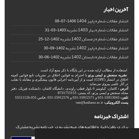
آخرین اخبار
انتشار مقالات شماره پاییز 1404
1406-07-08
انتشار مقالات شماره بهار 1403 نشریه
1403-03-31
انتشار مقالات شماره زمستان 1402 نشریه
1402-12-25
انتشار مقالات شماره پاییز 1402 نشریه
1402-09-30
انتشار مقالات شماره تابستان 1402 نشریه
1402-06-30
استفاده از مطالب ارایه شده در این پایگاه با ذکر منبع آزاد است.
نشریه سنجش و ایمنی پرتو
با احترام به قوانین اخلاق در نشریات تابع قوانین کمیته
اخلاق در انتشار (COPE) است و از آیین‌نامه اجرایی قانون پیشگیری و مقابله با تقلب
در آثار علمی پیروی می‌نماید.
آدرس :
کاشان، کیلومتر 6 بلوار قطب راوندی، دانشگاه کاشان، دانشکده فیزیک، دفتر
مجله سنجش و ایمنی پرتو، کد پستی: 8731753153
تلفن:
55913043-031 و 55912571-031 و 55912576-031 ،فکس:031-55511126
پست الکترونیکی:
rsm@kashanu.ac.ir
اشتراک خبرنامه
برای دریافت اخبار و اطلاعیه های مهم نشریه در خبرنامه نشریه مشترک
شوید.