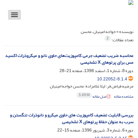
Toggle
vigation
نویسنده =
خواجه امینیان، محسن
2
تعداد مقالات:
محاسبه ضریب تضعیف جرمی کامپوزیت‌های حاوی نانو و میکروذرات اکسید
مس برای پرتوهای X تشخیصی
دوره 8، شماره 1، اسفند 1398، صفحه
21-28
10.22052/8.1.4
مرضیه فیاض فر؛ لیلا غلامزاده؛ محسن خواجه امینیان
3.49 M
مشاهده مقاله
اصل مقاله
بررسی قابلیت تضعیف کامپوزیت های حاوی میکرو و نانوذرات تنگستن و
سرب به عنوان حفاظ پرتوهای X تشخیصی
دوره 6، شماره 3، شهریور 1396، صفحه
15-22