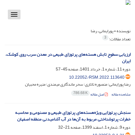
Toggle
vigation
نویسنده =
پورایمانی، رضا
3
تعداد مقالات:
ارزیابی سطوح تابش هسته‌های پرتوزای طبیعی در معدن سرب روی کوشک،
ایران
دوره 11، شماره 1، خرداد 1401، صفحه
45-57
10.22052/RSM.2022.113640
رضا پورایمانی؛ منصوره تاتاری؛ سحر ماندگاری میمندی؛ منیره محبیان
786.68 K
مشاهده مقاله
اصل مقاله
سنجش پرتوزایی ویژه‌هسته‌های پرتوزای طبیعی و مصنوعی و محاسبه
خطرات پرتوشناختی مربوط به آن‌ها در آب آشامیدنی منطقه اصفهان
دوره 9، شماره 1، اسفند 1399، صفحه
21-32