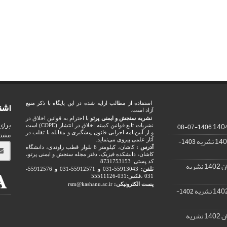
اشت
استفاده از مطالب ارایه شده در این پایگاه با ذکر منبع
آزاد است.
نشریه سنجش و ایمنی پرتو
با احترام به قوانین اخلاق در
برای
1406-07-08
نشریات تابع قوانین کمیته اخلاق در انتشار (COPE) است
مشت
و از آیین‌نامه اجرایی قانون پیشگیری و مقابله با تقلب در
1403-
آثار علمی پیروی می‌نماید.
آدرس :
کاشان، کیلومتر 6 بلوار قطب راوندی، دانشگاه
کاشان، دانشکده فیزیک، دفتر مجله سنجش و ایمنی پرتو،
کد پستی: 8731753153
ریه
تلفن:
55913043-031 و 55912571-031 و 55912576-
031 ،فکس:031-55511126
پست الکترونیکی:
rsm@kashanu.ac.ir
1402-
ریه