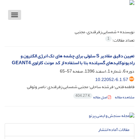
Toggle
vigation
نویسنده =
شمسایی زفرقندی، مجتبی
1
تعداد مقالات:
تعیین دقیق مقادیر S سلولی برای چشمه های تک انرژی الکترون و
رادیونوکلیدهای گسیلنده بتا با استفاده از کد مونت کارلوی GEANT4
دوره 6، شماره 1، اسفند 1396، صفحه
57-65
10.22052/6.1.57
فاطمه فتحی؛ فرشته ساحلی؛ مجتبی شمسایی زفرقندی؛ ناصر وثوقی
404.27 K
مشاهده مقاله
اصل مقاله
مقالات آماده انتشار