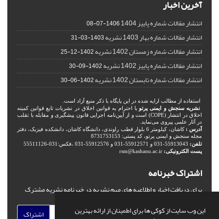
آخرین اخبار
انتشار مقالات شماره پاییز 1404
1406-07-08
انتشار مقالات شماره بهار 1403 نشریه
1403-03-31
انتشار مقالات شماره زمستان 1402 نشریه
1402-12-25
انتشار مقالات شماره پاییز 1402 نشریه
1402-09-30
انتشار مقالات شماره تابستان 1402 نشریه
1402-06-30
استفاده از مطالب ارایه شده در این پایگاه با ذکر منبع آزاد است.
نشریه سنجش و ایمنی پرتو
با احترام به قوانین اخلاق در نشریات تابع قوانین کمیته
اخلاق در انتشار (COPE) است و از آیین‌نامه اجرایی قانون پیشگیری و مقابله با تقلب
در آثار علمی پیروی می‌نماید.
آدرس :
کاشان، کیلومتر 6 بلوار قطب راوندی، دانشگاه کاشان، دانشکده فیزیک، دفتر
مجله سنجش و ایمنی پرتو، کد پستی: 8731753153
تلفن:
55913043-031 و 55912571-031 و 55912576-031 ،فکس:031-55511126
پست الکترونیکی:
rsm@kashanu.ac.ir
اشتراک خبرنامه
برای دریافت اخبار و اطلاعیه های مهم نشریه در خبرنامه نشریه مشترک
شوید.
این وب سایت از کوکی ها برای اطمینان از ارائه بهترین
اشتراک