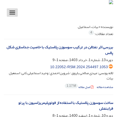
Toggle
vigation
نویسنده =
بیات، اسماعیل
4
تعداد مقالات:
بررسی اثر نفتالن در ترکیب سوسوزن‌ پلاستیک با خاصیت جداسازی شکل
پالس
دوره 13، شماره 1، خرداد 1403، صفحه
1-9
10.22052/RSM.2024.254497.1053
لاله یونسی؛ مهدی صالحی باروق؛ شروین احمدی؛ وحید اسماعیلی ثانی؛ اسمعیل
بیات
1.17 M
مشاهده مقاله
اصل مقاله
ساخت سوسوزن پلاستیک با استفاده از فوتوپلیمریزاسیون با پرتو
فرابنفش
دوره 10، شماره 1، اسفند 1400، صفحه
1-8