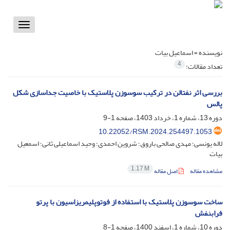
Toggle
vigation
نویسنده =
اسماعیل بیات
4
تعداد مقالات:
بررسی اثر نفتالن در ترکیب سوسوزن‌ پلاستیک با خاصیت جداسازی شکل
پالس
دوره 13، شماره 1، خرداد 1403، صفحه
1-9
10.22052/RSM.2024.254497.1053
لاله یونسی؛ مهدی صالحی باروق؛ شروین احمدی؛ وحید اسماعیلی ثانی؛ اسمعیل
بیات
1.17 M
مشاهده مقاله
اصل مقاله
ساخت سوسوزن پلاستیک با استفاده از فوتوپلیمریزاسیون با پرتو
فرابنفش
دوره 10، شماره 1، اسفند 1400، صفحه
1-8