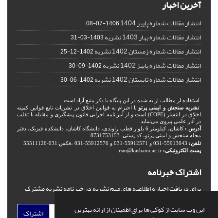
آخرین اخبار
انتشار مقالات شماره پاییز 1404
1406-07-08
انتشار مقالات شماره بهار 1403 نشریه
1403-03-31
انتشار مقالات شماره زمستان 1402 نشریه
1402-12-25
انتشار مقالات شماره پاییز 1402 نشریه
1402-09-30
انتشار مقالات شماره تابستان 1402 نشریه
1402-06-30
استفاده از مطالب ارایه شده در این پایگاه با ذکر منبع آزاد است.
نشریه سنجش و ایمنی پرتو
با احترام به قوانین اخلاق در نشریات تابع قوانین کمیته
اخلاق در انتشار (COPE) است و از آیین‌نامه اجرایی قانون پیشگیری و مقابله با تقلب
در آثار علمی پیروی می‌نماید.
آدرس :
کاشان، کیلومتر 6 بلوار قطب راوندی، دانشگاه کاشان، دانشکده فیزیک، دفتر
مجله سنجش و ایمنی پرتو، کد پستی: 8731753153
تلفن:
55913043-031 و 55912571-031 و 55912576-031 ،فکس:031-55511126
پست الکترونیکی:
rsm@kashanu.ac.ir
اشتراک خبرنامه
برای دریافت اخبار و اطلاعیه های مهم نشریه در خبرنامه نشریه مشترک
شوید.
این وب سایت از کوکی ها برای اطمینان از ارائه بهترین
اشتراک