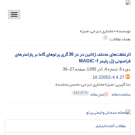
Toggle
vigation
نویسنده =
مختاری دیزجی، منیژه
1
تعداد مقالات:
اثرغلظت‌های مختلف ژلاتین در دز 36 گری پرتوهای گاما بر پارامترهای
فراصوتی ژل پلیمر MAGIC-f
دوره 5، شماره 4، آذر 1395، صفحه
27-36
10.22052/4.4.27
ندا گهرپی؛ منیژه مختاری دیزجی؛ محسن بخشنده
442.07 K
مشاهده مقاله
اصل مقاله
مقالات آماده انتشار