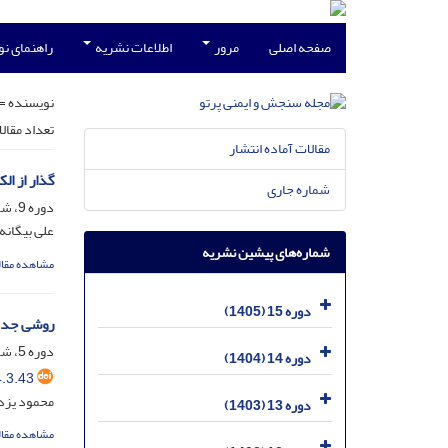
صفحه اصلی
مرور
اطلاعات نشریه
راهنمای ن
نویسنده =
تعداد مقال
مقالات آماده انتشار
گذار از ا
شماره جاری
دوره 9، شماره 4، خرداد 1399، صفحه
علی بیگانه
شماره‌های پیشین نشریه
مشاهده مقال
دوره 15 (1405)
روشی جدید
دوره 5، شماره 3، شهریور 1395، صفحه
دوره 14 (1404)
.3.43
محمود یزدا
دوره 13 (1403)
مشاهده مقال