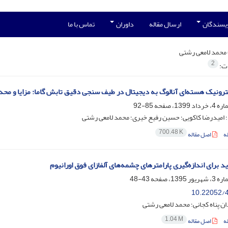
ویسندگان
ارسال مقاله
داوران
تماس با ما
محمد لامعی رشتی
2
ات:
لکترونیک هسته‌ای آنالوگ به دیجیتال در طیف سنجی دقیق تابش گاما: مزایا و محد
85-92
؛ امیدرضا کاکویی؛ حسین رفیع خیری؛ محمد لامعی رشتی
700.48 K
ه
اصل مقاله
 برای اندازه‌گیری پارامترهای چشمه‌های آلفازای فوق اورانیوم
43-48
10.22052/4
ن پناه کجانی؛ محمد لامعی رشتی
1.04 M
ه
اصل مقاله