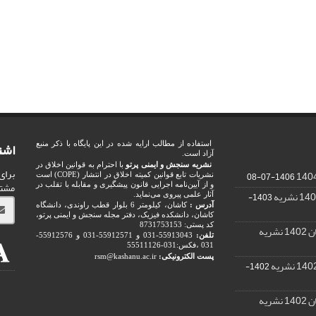
اشت
استفاده از مطالب ارایه شده در این پایگاه با ذکر منبع
آزاد است.
نشریه سنجش و ایمنی پرتو
با احترام به قوانین اخلاق در
برای
1406-07-08
نشریات تابع قوانین کمیته اخلاق در انتشار (COPE) است
مشت
و از آیین‌نامه اجرایی قانون پیشگیری و مقابله با تقلب در
1403-
آثار علمی پیروی می‌نماید.
آدرس :
کاشان، کیلومتر 6 بلوار قطب راوندی، دانشگاه
کاشان، دانشکده فیزیک، دفتر مجله سنجش و ایمنی پرتو،
کد پستی: 8731753153
ریه
تلفن:
55913043-031 و 55912571-031 و 55912576-
031 ،فکس:031-55511126
پست الکترونیکی:
rsm@kashanu.ac.ir
1402-
ریه