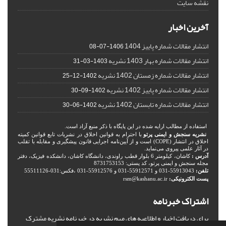
نقشه سایت
آخرین اخبار
انتشار مقالات شماره پاییز 1404
1406-07-08
انتشار مقالات شماره بهار 1403 نشریه
1403-03-31
انتشار مقالات شماره زمستان 1402 نشریه
1402-12-25
انتشار مقالات شماره پاییز 1402 نشریه
1402-09-30
انتشار مقالات شماره تابستان 1402 نشریه
1402-06-30
استفاده از مطالب ارایه شده در این پایگاه با ذکر منبع آزاد است.
نشریه سنجش و ایمنی پرتو
با احترام به قوانین اخلاق در نشریات تابع قوانین کمیته
اخلاق در انتشار (COPE) است و از آیین‌نامه اجرایی قانون پیشگیری و مقابله با تقلب
در آثار علمی پیروی می‌نماید.
آدرس :
کاشان، کیلومتر 6 بلوار قطب راوندی، دانشگاه کاشان، دانشکده فیزیک، دفتر
مجله سنجش و ایمنی پرتو، کد پستی: 8731753153
تلفن:
55913043-031 و 55912571-031 و 55912576-031 ،فکس:031-55511126
پست الکترونیکی:
rsm@kashanu.ac.ir
اشتراک خبرنامه
برای دریافت اخبار و اطلاعیه های مهم نشریه در خبرنامه نشریه مشترک