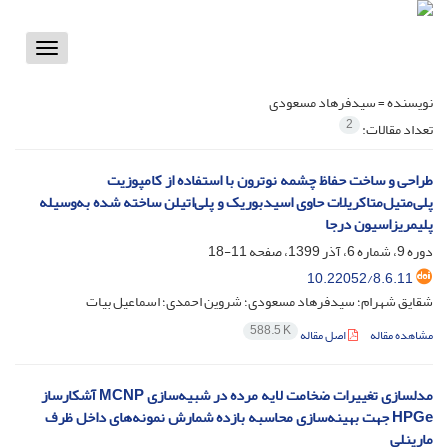
Toggle
vigation
نویسنده =
سیدفرهاد مسعودی
2
تعداد مقالات:
طراحی و ساخت حفاظ چشمه نوترون با استفاده از کامپوزیت
پلی‌متیل‌متاکریلات حاوی اسیدبوریک و پلی‌اتیلن ساخته شده به‌وسیله
پلیمریزاسیون درجا
دوره 9، شماره 6، آذر 1399، صفحه
11-18
10.22052/8.6.11
شقایق شهرام؛ سیدفرهاد مسعودی؛ شروین احمدی؛ اسماعیل بیات
588.5 K
مشاهده مقاله
اصل مقاله
مدلسازی تغییرات ضخامت لایه مرده در شبیه‌سازی M‌CNP آشکارساز
HPGe جهت بهینه‌سازی محاسبه بازده شمارش نمونه‌های داخل ظرف
مارینلی