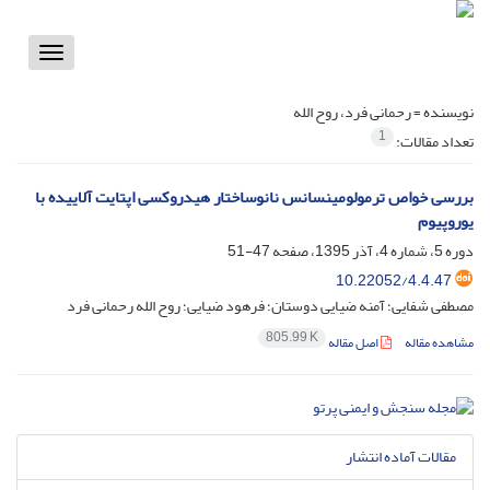
Toggle
vigation
نویسنده =
رحمانی فرد، روح الله
1
تعداد مقالات:
بررسی خواص ترمولومینسانس نانوساختار هیدروکسی ‌اپتایت آلاییده با
یوروپیوم
دوره 5، شماره 4، آذر 1395، صفحه
47-51
10.22052/4.4.47
مصطفی شفایی؛ آمنه ضیایی دوستان؛ فرهود ضیایی؛ روح الله رحمانی فرد
805.99 K
مشاهده مقاله
اصل مقاله
مقالات آماده انتشار