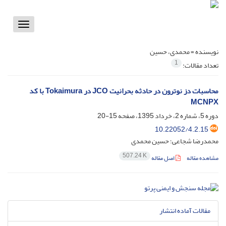
Toggle
vigation
نویسنده =
محمدی، حسین
1
تعداد مقالات:
محاسبات دز نوترون در حادثه بحرانیت JCO در Tokaimura با کد
MCNPX
دوره 5، شماره 2، خرداد 1395، صفحه
15-20
10.22052/4.2.15
محمدرضا شجاعی؛ حسین محمدی
507.24 K
مشاهده مقاله
اصل مقاله
مقالات آماده انتشار