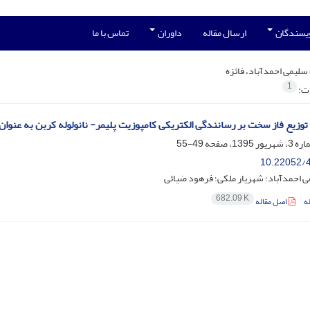
ویسندگان
ارسال مقاله
داوران
تماس با ما
سلیمی احمدآباد، فائزه
1
ات:
 توزیع فاز سخت بر رسانندگی الکتریکی کامپوزیت پلیمر- نانو‌لوله کربن به عنوان 
49-55
10.22052/4
ی احمدآباد؛ شهریار ملکی؛ فرهود ضیائی
682.09 K
ه
اصل مقاله