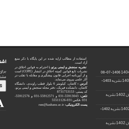
اشت
استفاده از مطالب ارایه شده در این پایگاه با ذکر منبع
آزاد است.
نشریه سنجش و ایمنی پرتو
با احترام به قوانین اخلاق در
برای
1406-07-08
نشریات تابع قوانین کمیته اخلاق در انتشار (COPE) است
مشت
و از آیین‌نامه اجرایی قانون پیشگیری و مقابله با تقلب در
1403-
آثار علمی پیروی می‌نماید.
آدرس :
کاشان، کیلومتر 6 بلوار قطب راوندی، دانشگاه
کاشان، دانشکده فیزیک، دفتر مجله سنجش و ایمنی پرتو،
کد پستی: 8731753153
ریه
تلفن:
55913043-031 و 55912571-031 و 55912576-
031 ،فکس:031-55511126
پست الکترونیکی:
rsm@kashanu.ac.ir
1402-
ریه