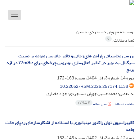
Toggle
vigation
نویسنده =
چوپان دستجردی، حسین
6
تعداد مقالات:
بررسی محاسباتی پارامترهای زمانی و تاثیر ماتریس نمونه بر نسبت
سیگنال به نویز در آنالیز فعال‌سازی نوترونی چرخه‌ای برای 77mSe در آرد
برنج
دوره 14، شماره 3، آذر 1404، صفحه
163-172
10.22052/RSM.2026.257174.1138
ندا نعمتی؛ محمدحسین چوپان دستجردی؛ جواد مختاری
774.1 K
مشاهده مقاله
اصل مقاله
کالیبراسیون توان راکتور مینیاتوری با استفاده از آشکارسازهای ردپای حالت
جامد
دوره 12، شماره 3، آذر 1402، صفحه
145-153