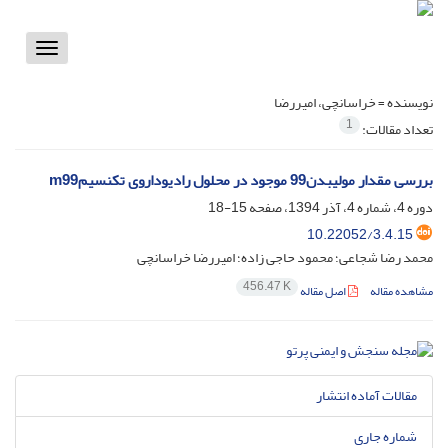
Toggle
vigation
نویسنده =
خراسانچی، امیررضا
1
تعداد مقالات:
بررسی مقدار مولیبدن99 موجود در محلول رادیوداروی تکنسیمm99
دوره 4، شماره 4، آذر 1394، صفحه
15-18
10.22052/3.4.15
محمد رضا شجاعی؛ محمود حاجی زاده؛ امیررضا خراسانچی
456.47 K
مشاهده مقاله
اصل مقاله
مقالات آماده انتشار
شماره جاری