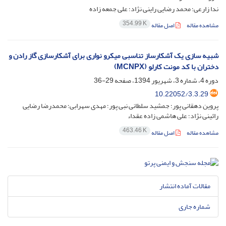
ندا زارعی؛ محمد رضایی راینی نژاد؛ علی جمعه زاده
354.99 K
مشاهده مقاله
اصل مقاله
شبیه سازی یک آشکارساز تناسبی میکرو نواری برای آشکارسازی گاز رادن و
دختران با کد مونت کارلو (MCNPX)
دوره 4، شماره 3، شهریور 1394، صفحه
29-36
10.22052/3.3.29
پروین دهقانی پور؛ جمشید سلطانی نبی پور؛ مهدی سهرابی؛ محمدرضا رضایی
رائینی نژاد؛ علی هاشمی زاده عقداء
463.46 K
مشاهده مقاله
اصل مقاله
مقالات آماده انتشار
شماره جاری