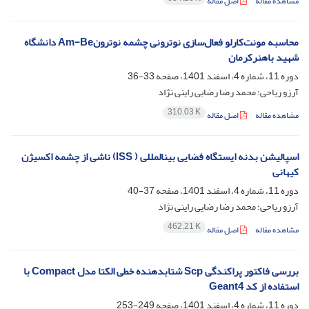
مشاهده مقاله
اصل مقاله
محاسبه مونت‌کارلو فعال‌سازی نوترونی چشمه نوترونAm-Be دانشگاه
شهید باهنرکرمان
دوره 11، شماره 4، اسفند 1401، صفحه
33-36
آرزو ریاحی؛ محمد رضا رضایی راینی نژاد
310.03 K
مشاهده مقاله
اصل مقاله
اسپالیشن بدنه ایستگاه فضایی بینالمللی ( ISS) ناشی از چشمه اکسیژن
کیهانی
دوره 11، شماره 4، اسفند 1401، صفحه
37-40
آرزو ریاحی؛ محمد رضا رضایی راینی نژاد
462.21 K
مشاهده مقاله
اصل مقاله
بررسی فاکتور پراکندگی Scp شتابدهنده خطی الکتا مدل Compact با
استفاده از کد Geant4
دوره 11، شماره 4، اسفند 1401، صفحه
249-253