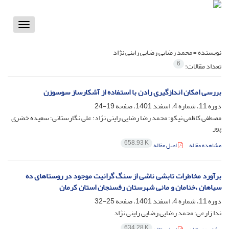
Toggle
vigation
نویسنده =
محمد رضایی رضایی راینی نژاد
6
تعداد مقالات:
بررسی امکان اندازگیری رادن با استفاده از آشکارساز سوسوزن
دوره 11، شماره 4، اسفند 1401، صفحه
19-24
مصطفی کاظمی نیکو؛ محمد رضا رضایی راینی نژاد؛ علی نگارستانی؛ سعیده خضری
پور
658.93 K
مشاهده مقاله
اصل مقاله
برآورد مخاطرات تابشی ناشی از سنگ گرانیت موجود در روستاهای ده
‌سیاهان ،خنامان و مانی شهرستان رفسنجان استان کرمان
دوره 11، شماره 4، اسفند 1401، صفحه
25-32
ندا زارعی؛ محمد رضایی رضایی راینی نژاد
634.28 K