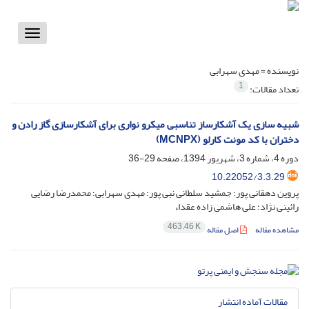
Toggle
vigation
نویسنده =
مهدی سهرابی
1
تعداد مقالات:
شبیه سازی یک آشکارساز تناسبی میکرو نواری برای آشکارسازی گاز رادن و
دختران با کد مونت کارلو (MCNPX)
دوره 4، شماره 3، شهریور 1394، صفحه
29-36
10.22052/3.3.29
پروین دهقانی پور؛ جمشید سلطانی نبی پور؛ مهدی سهرابی؛ محمدرضا رضایی
رائینی نژاد؛ علی هاشمی زاده عقداء
463.46 K
مشاهده مقاله
اصل مقاله
مقالات آماده انتشار