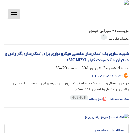
Toggle
vigation
نویسنده =
سهرابی، مهدی
1
تعداد مقالات:
شبیه سازی یک آشکارساز تناسبی میکرو نواری برای آشکارسازی گاز رادن و
دختران با کد مونت کارلو (MCNPX)
دوره 4، شماره 3، شهریور 1394، صفحه
29-36
10.22052/3.3.29
پروین دهقانی پور؛ جمشید سلطانی نبی پور؛ مهدی سهرابی؛ محمدرضا رضایی
رائینی نژاد؛ علی هاشمی زاده عقداء
463.46 K
مشاهده مقاله
اصل مقاله
مقالات آماده انتشار