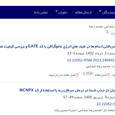
ویسندگان
ارسال مقاله
داوران
تماس با ما
شجاعی، محمد رضا
5
ات:
تی اندام ها در طیف های انرژی ماموگرافی با کد GATE و بررسی کیفیت تصاویر آن
1-13
10.22052/RSM.2023.248493
رت؛ محمد رضا شجاعی
1.35 M
ه
اصل مقاله
اصل مقاله به زبان دوم
زان دز جذب شده در درمان سرطان ریه با استفاده از کد MCNPX
49-57
10.22052/9
 جامه دار؛ محمدرضا شجاعی؛ حمزه حسین نژاد