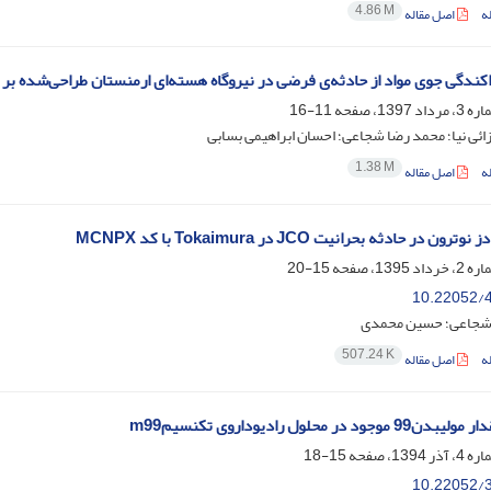
4.86 M
ه
اصل مقاله
ندگی جوی مواد از حادثه‌ی فرضی در نیروگاه هسته‌ای ارمنستان طراحی‌شده بر اساس 
11-16
ائی نیا؛ محمد رضا شجاعی؛ احسان ابراهیمی بسابی
1.38 M
ه
اصل مقاله
ن در حادثه بحرانیت JCO در Tokaimura با کد MCNPX
15-20
10.22052/4
شجاعی؛ حسین محمدی
507.24 K
ه
اصل مقاله
ود در محلول رادیوداروی تکنسیمm99
15-18
10.22052/3