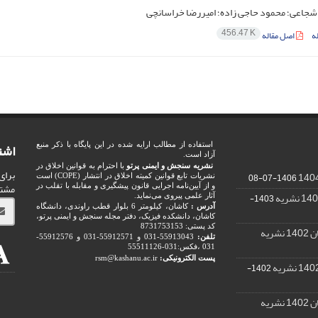
شجاعی؛ محمود حاجی زاده؛ امیررضا خراسانچی
456.47 K
ه
اصل مقاله
اشت
استفاده از مطالب ارایه شده در این پایگاه با ذکر منبع
آزاد است.
نشریه سنجش و ایمنی پرتو
با احترام به قوانین اخلاق در
برای
1406-07-08
نشریات تابع قوانین کمیته اخلاق در انتشار (COPE) است
مشت
و از آیین‌نامه اجرایی قانون پیشگیری و مقابله با تقلب در
1403-
آثار علمی پیروی می‌نماید.
آدرس :
کاشان، کیلومتر 6 بلوار قطب راوندی، دانشگاه
کاشان، دانشکده فیزیک، دفتر مجله سنجش و ایمنی پرتو،
کد پستی: 8731753153
ریه
تلفن:
55913043-031 و 55912571-031 و 55912576-
031 ،فکس:031-55511126
پست الکترونیکی:
rsm@kashanu.ac.ir
1402-
ریه