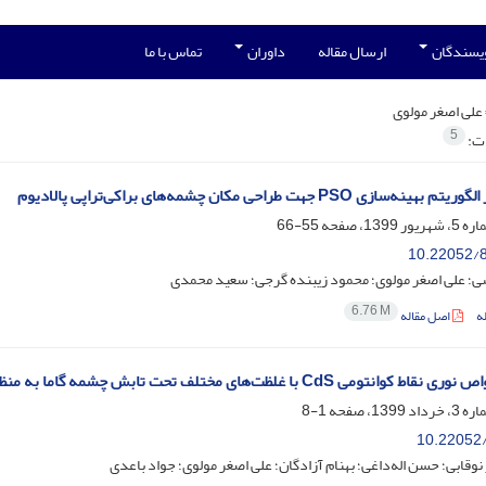
ویسندگان
ارسال مقاله
داوران
تماس با ما
علی اصغر مولوی
5
ات:
ه‌سازی PSO جهت طراحی مکان چشمه‌های براکی‌تراپی پالادیوم
55-66
10.22052/8
ی؛ علی اصغر مولوی؛ محمود زیبنده گرجی؛ سعید محمدی
6.76 M
ه
اصل مقاله
می CdS با غلظت‌های مختلف تحت تابش چشمه گاما به منظور کاربرد در دزیمتری
1-8
10.22052/
وقابی؛ حسن اله‌داغی؛ بهنام آزادگان؛ علی اصغر مولوی؛ جواد باعدی