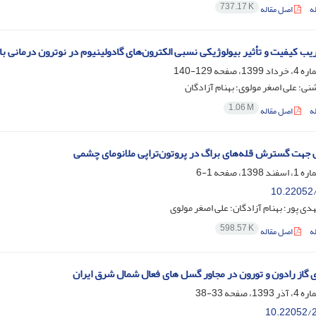
737.17 K
ه
اصل مقاله
ب کیفیت و تأثیر بیولوژیکی نسبی الکترون‌های گادولینیوم در نوترون درمانی ب
129-140
ی؛ علی اصغر مولوی؛ بهنام آزادگان
1.06 M
ه
اصل مقاله
ی جهت گسترش قله‌های براگ در پروتون‌تراپی ملانومای چشمی
1-6
10.22052/
ی پور؛ بهنام آزادگان؛ علی اصغر مولوی
598.57 K
ه
اصل مقاله
ری گاز رادون و تورون در مجاور گسل های فعال شمال شرق ایران
33-38
10.22052/2