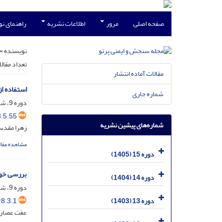
صفحه اصلی
مرور
اطلاعات نشریه
راهنمای ن
نویسنده =
تعداد مقال
مقالات آماده انتشار
استفاده از الگوریتم بهین
شماره جاری
دوره 9، شماره 5، شهریور 1399، صفحه
.5.55
شماره‌های پیشین نشریه
زهرا مقدس
مشاهده مقال
دوره 15 (1405)
بررسی خواص نوری نقاط کوانتو
دوره 14 (1404)
دوره 9، شماره 3، خرداد 1399، صفحه
8.3.1
دوره 13 (1403)
عفت عصار ن