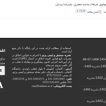
مولوی؛ فرهاد محمدجعفری؛ علیرضا بینش
1.74 M
ه
اصل مقاله
اشت
استفاده از مطالب ارایه شده در این پایگاه با ذکر منبع
آزاد است.
نشریه سنجش و ایمنی پرتو
با احترام به قوانین اخلاق در
برای
1406-07-08
نشریات تابع قوانین کمیته اخلاق در انتشار (COPE) است
مشت
و از آیین‌نامه اجرایی قانون پیشگیری و مقابله با تقلب در
1403-
آثار علمی پیروی می‌نماید.
آدرس :
کاشان، کیلومتر 6 بلوار قطب راوندی، دانشگاه
کاشان، دانشکده فیزیک، دفتر مجله سنجش و ایمنی پرتو،
کد پستی: 8731753153
ریه
تلفن:
55913043-031 و 55912571-031 و 55912576-
031 ،فکس:031-55511126
پست الکترونیکی:
rsm@kashanu.ac.ir
1402-
ریه