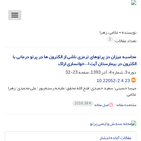
Toggle
vigation
نویسنده =
غلامی، زهرا
1
تعداد مقالات:
محاسبه میزان دز پرتوهای ترمزی ناشی از الکترون ها در پرتو درمانی با
الکترون در بیمارستان آیت ا...خوانساری اراک
دوره 3، شماره 4، آذر 1393، صفحه
23-32
10.22052/2.4.23
مهسا حسینی؛ سعید حمیدی؛ فتح الله محقق؛ ملیحه رستم پور؛ علی محمدی؛ زهرا
غلامی
1016.38 K
مشاهده مقاله
اصل مقاله
مقالات آماده انتشار