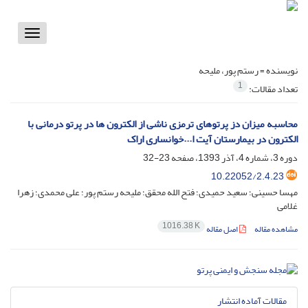
Toggle
vigation
نویسنده =
رستم پور، ملیحه
1
تعداد مقالات:
محاسبه میزان دز پرتوهای ترمزی ناشی از الکترون ها در پرتو درمانی با
الکترون در بیمارستان آیت ا...خوانساری اراک
دوره 3، شماره 4، آذر 1393، صفحه
23-32
10.22052/2.4.23
مهسا حسینی؛ سعید حمیدی؛ فتح الله محقق؛ ملیحه رستم پور؛ علی محمدی؛ زهرا
غلامی
1016.38 K
مشاهده مقاله
اصل مقاله
مقالات آماده انتشار