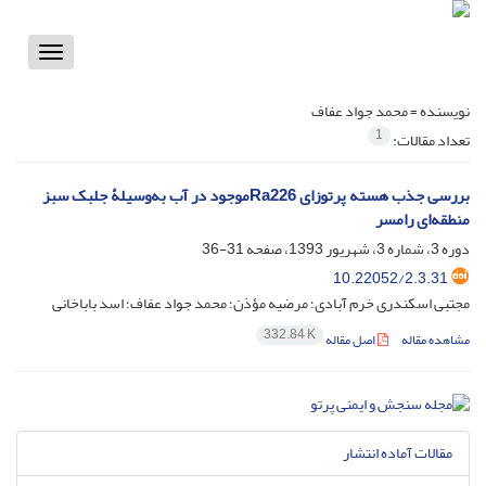
Toggle
vigation
نویسنده =
محمد جواد عفاف
1
تعداد مقالات:
بررسی جذب هسته پرتوزای Ra226موجود در آب به‌وسیلۀ جلبک‌ سبز
منطقه‌ای رامسر
دوره 3، شماره 3، شهریور 1393، صفحه
31-36
10.22052/2.3.31
مجتبی اسکندری خرم آبادی؛ مرضیه مؤذن؛ محمد جواد عفاف؛ اسد باباخانی
332.84 K
مشاهده مقاله
اصل مقاله
مقالات آماده انتشار