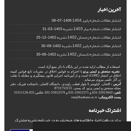
آخرین اخبار
انتشار مقالات شماره پاییز 1404
1406-07-08
انتشار مقالات شماره بهار 1403 نشریه
1403-03-31
انتشار مقالات شماره زمستان 1402 نشریه
1402-12-25
انتشار مقالات شماره پاییز 1402 نشریه
1402-09-30
انتشار مقالات شماره تابستان 1402 نشریه
1402-06-30
استفاده از مطالب ارایه شده در این پایگاه با ذکر منبع آزاد است.
نشریه سنجش و ایمنی پرتو
با احترام به قوانین اخلاق در نشریات تابع قوانین کمیته
اخلاق در انتشار (COPE) است و از آیین‌نامه اجرایی قانون پیشگیری و مقابله با تقلب
در آثار علمی پیروی می‌نماید.
آدرس :
کاشان، کیلومتر 6 بلوار قطب راوندی، دانشگاه کاشان، دانشکده فیزیک، دفتر
مجله سنجش و ایمنی پرتو، کد پستی: 8731753153
تلفن:
55913043-031 و 55912571-031 و 55912576-031 ،فکس:031-55511126
پست الکترونیکی:
rsm@kashanu.ac.ir
اشتراک خبرنامه
برای دریافت اخبار و اطلاعیه های مهم نشریه در خبرنامه نشریه مشترک
شوید.