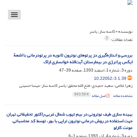
Toggle
vigation
نویسنده =
کاسه ساز، یاسر
2
تعداد مقالات:
بررسی و اندازه‌گیری دز پرتوهای نوترون ثانویه در پرتودرمانی با اشعۀ
ایکس پرانرژی در بیمارستان آیت‌الله خوانساری اراک
دوره 3، شماره 1، اسفند 1393، صفحه
39-47
10.22052/3.1.39
زهرا غلامی؛ سعید حمیدی؛ فتح الله محقق؛ یاسر کاسه ساز؛ مهسا حسینی
943.56 K
مشاهده مقاله
اصل مقاله
بهینه سازی طیف نوترونی در بیم تیوب شمال غربی راکتور تحقیقاتی تهران
جهت استفاده در روش درمانی نوترون تراپی با بور، توسط کد محاسباتی
مونت کارلو
دوره 3، شماره 4، آذر 1393، صفحه
1-6