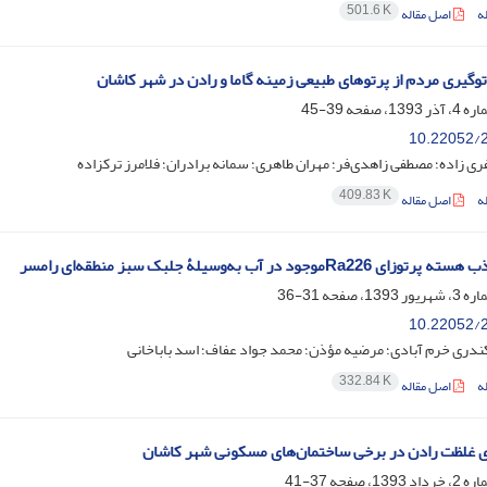
501.6 K
ه
اصل مقاله
رتوگیری مردم از پرتوهای طبیعی زمینه گاما و رادن در شهر کاشان
39-45
10.22052/2
ی زاده؛ مصطفی زاهدی‌فر؛ مهران طاهری؛ سمانه برادران؛ فلامرز ترکزاده
409.83 K
ه
اصل مقاله
Ra2موجود در آب به‌وسیلۀ جلبک‌ سبز منطقه‌ای رامسر
31-36
10.22052/2
دری خرم آبادی؛ مرضیه مؤذن؛ محمد جواد عفاف؛ اسد باباخانی
332.84 K
ه
اصل مقاله
ری غلظت رادن در برخی ساختمان‌های مسکونی شهر کاشان
37-41