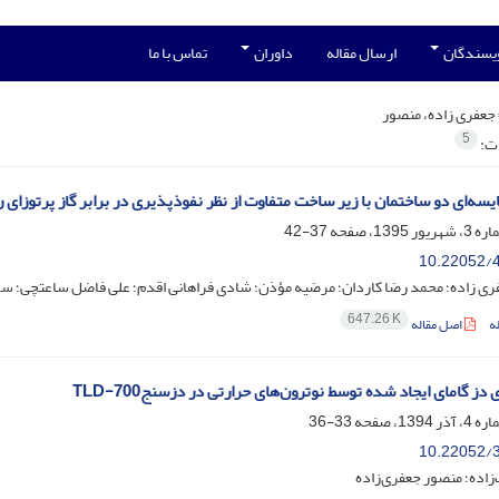
ویسندگان
ارسال مقاله
داوران
تماس با ما
جعفری زاده، منصور
5
ات:
یسه‌ای دو ساختمان با زیر ساخت متفاوت از نظر نفوذ‌پذیری در برابر گاز پرتوزای 
37-42
10.22052/4
ی زاده؛ محمد رضا کاردان؛ مرضیه مؤذن؛ شادی فراهانی اقدم؛ علی فاضل ساعتچی؛ سمان
647.26 K
ه
اصل مقاله
ی دز گامای ایجاد شده توسط نوترون‌های حرارتی در دزسنج‌TLD-700
33-36
10.22052/3
‌زاده؛ منصور جعفری‌زاده