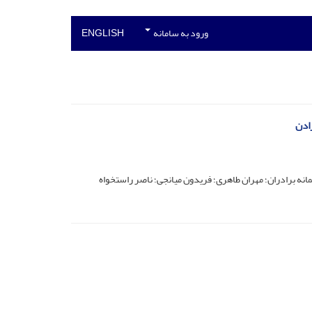
ورود به سامانه
ENGLISH
رادن
ه برادران؛ مهران طاهری؛ فریدون میانجی؛ ناصر راستخواه