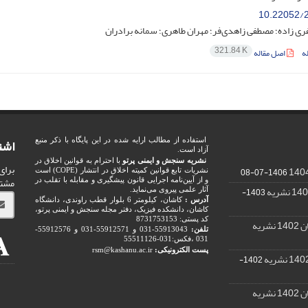
10.22052/2
ی زاده؛ مصطفی زاهدی‌فر؛ مهران طاهری؛ سمانه برادران
321.84 K
ه
اصل مقاله
اشت
استفاده از مطالب ارایه شده در این پایگاه با ذکر منبع
آزاد است.
نشریه سنجش و ایمنی پرتو
با احترام به قوانین اخلاق در
برای
1406-07-08
نشریات تابع قوانین کمیته اخلاق در انتشار (COPE) است
مشت
و از آیین‌نامه اجرایی قانون پیشگیری و مقابله با تقلب در
1403-
آثار علمی پیروی می‌نماید.
آدرس :
کاشان، کیلومتر 6 بلوار قطب راوندی، دانشگاه
کاشان، دانشکده فیزیک، دفتر مجله سنجش و ایمنی پرتو،
کد پستی: 8731753153
ریه
تلفن:
55913043-031 و 55912571-031 و 55912576-
031 ،فکس:031-55511126
پست الکترونیکی:
rsm@kashanu.ac.ir
1402-
ریه