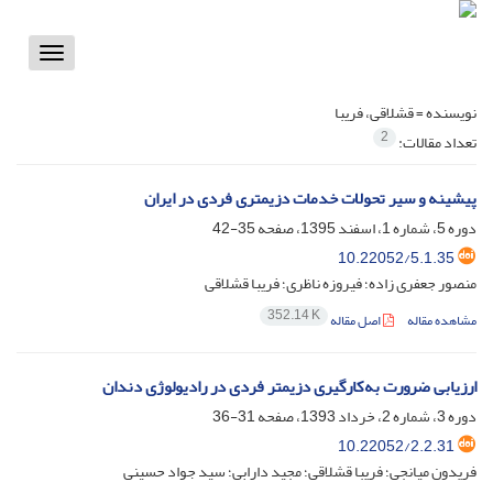
Toggle
vigation
نویسنده =
قشلاقی، فریبا
2
تعداد مقالات:
پیشینه و سیر تحولات خدمات دزیمتری فردی در ایران
دوره 5، شماره 1، اسفند 1395، صفحه
35-42
10.22052/5.1.35
منصور جعفری زاده؛ فیروزه ناظری؛ فریبا قشلاقی
352.14 K
مشاهده مقاله
اصل مقاله
ارزیابی ضرورت به‌کارگیری دزیمتر فردی در رادیولوژی دندان
دوره 3، شماره 2، خرداد 1393، صفحه
31-36
10.22052/2.2.31
فریدون میانجی؛ فریبا قشلاقی؛ مجید دارابی؛ سید جواد حسینی