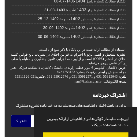
انتشار مقالات شماره پاییز 1404
1406-07-08
انتشار مقالات شماره بهار 1403 نشریه
1403-03-31
انتشار مقالات شماره زمستان 1402 نشریه
1402-12-25
انتشار مقالات شماره پاییز 1402 نشریه
1402-09-30
انتشار مقالات شماره تابستان 1402 نشریه
1402-06-30
استفاده از مطالب ارایه شده در این پایگاه با ذکر منبع آزاد است.
نشریه سنجش و ایمنی پرتو
با احترام به قوانین اخلاق در نشریات تابع قوانین کمیته
اخلاق در انتشار (COPE) است و از آیین‌نامه اجرایی قانون پیشگیری و مقابله با تقلب
در آثار علمی پیروی می‌نماید.
آدرس :
کاشان، کیلومتر 6 بلوار قطب راوندی، دانشگاه کاشان، دانشکده فیزیک، دفتر
مجله سنجش و ایمنی پرتو، کد پستی: 8731753153
تلفن:
55913043-031 و 55912571-031 و 55912576-031 ،فکس:031-55511126
پست الکترونیکی:
rsm@kashanu.ac.ir
اشتراک خبرنامه
برای دریافت اخبار و اطلاعیه های مهم نشریه در خبرنامه نشریه مشترک
شوید.
این وب سایت از کوکی ها برای اطمینان از ارائه بهترین
اشتراک
خدمات استفاده می کند.