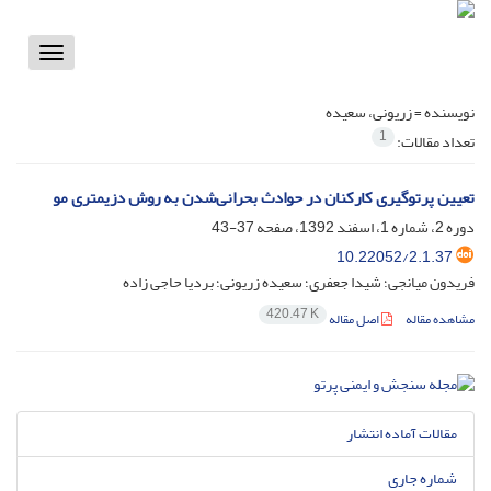
Toggle
vigation
نویسنده =
زریونی، سعیده
1
تعداد مقالات:
تعیین پرتوگیری کارکنان در حوادث بحرانی‌شدن به روش دزیمتری مو
دوره 2، شماره 1، اسفند 1392، صفحه
37-43
10.22052/2.1.37
فریدون میانجی؛ شیدا جعفری؛ سعیده زریونی؛ بردیا حاجی زاده
420.47 K
مشاهده مقاله
اصل مقاله
مقالات آماده انتشار
شماره جاری