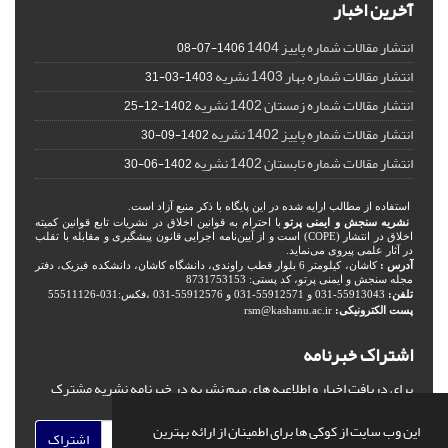
آخرین اخبار
انتشار مقالات شماره پاییز 1404
1406-07-08
انتشار مقالات شماره بهار 1403 نشریه
1403-03-31
انتشار مقالات شماره زمستان 1402 نشریه
1402-12-25
انتشار مقالات شماره پاییز 1402 نشریه
1402-09-30
انتشار مقالات شماره تابستان 1402 نشریه
1402-06-30
استفاده از مطالب ارایه شده در این پایگاه با ذکر منبع آزاد است.
نشریه سنجش و ایمنی پرتو
با احترام به قوانین اخلاق در نشریات تابع قوانین کمیته
اخلاق در انتشار (COPE) است و از آیین‌نامه اجرایی قانون پیشگیری و مقابله با تقلب
در آثار علمی پیروی می‌نماید.
آدرس :
کاشان، کیلومتر 6 بلوار قطب راوندی، دانشگاه کاشان، دانشکده فیزیک، دفتر
مجله سنجش و ایمنی پرتو، کد پستی: 8731753153
تلفن:
55913043-031 و 55912571-031 و 55912576-031 ،فکس:031-55511126
پست الکترونیکی:
rsm@kashanu.ac.ir
اشتراک خبرنامه
برای دریافت اخبار و اطلاعیه های مهم نشریه در خبرنامه نشریه مشترک
شوید.
این وب سایت از کوکی ها برای اطمینان از ارائه بهترین
اشتراک