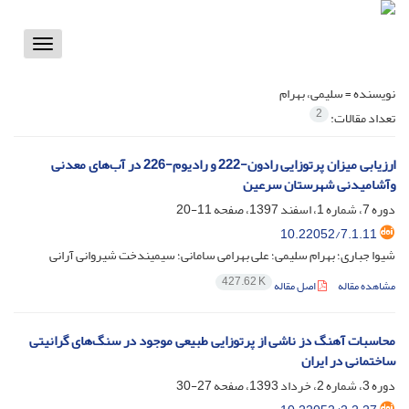
Toggle
vigation
نویسنده =
سلیمی، بهرام
2
تعداد مقالات:
ارزیابی میزان پرتوزایی رادون-222 و رادیوم-226 در آب‌های معدنی
وآشامیدنی شهرستان سرعین
دوره 7، شماره 1، اسفند 1397، صفحه
11-20
10.22052/7.1.11
شیوا جباری؛ بهرام سلیمی؛ علی بهرامی سامانی؛ سیمیندخت شیروانی آرانی
427.62 K
مشاهده مقاله
اصل مقاله
محاسبات آهنگ دز ناشی از پرتوزایی طبیعی موجود در سنگ‌های گرانیتی
ساختمانی در ایران
دوره 3، شماره 2، خرداد 1393، صفحه
27-30