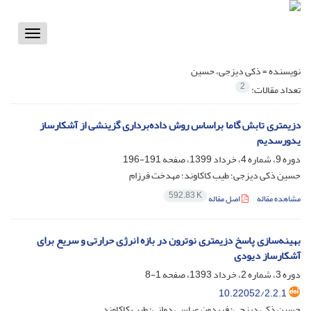
Toggle
vigation
نویسنده =
ذکی دیزجی، حسین
2
تعداد مقالات:
دزیمتری تابش گاما براساس روش داده‌برداری گزینشی از آشکارساز
یدورسدیم
دوره 9، شماره 4، خرداد 1399، صفحه
191-196
حسین ذکی دیزجی؛ طیب کاکاوند؛ مهدخت فرزام
592.83 K
مشاهده مقاله
اصل مقاله
بهینه‌سازی پاسخ دزیمتری نوترون در بازه انرژی حرارتی و سریع برای
آشکارساز دیودی
دوره 3، شماره 2، خرداد 1393، صفحه
1-8
10.22052/2.2.1
حسین ذکی دیزجی؛ فریدون عباسی دوانی؛ طیب کاکاوند