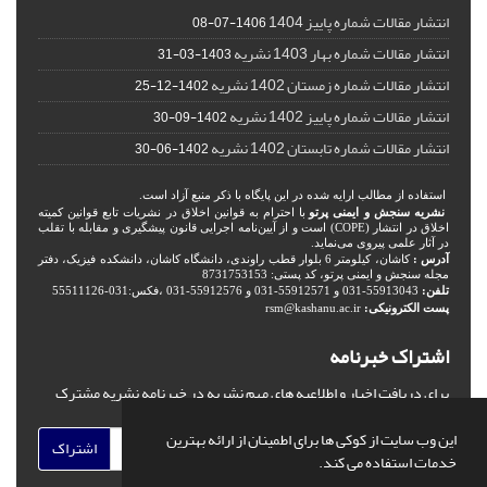
انتشار مقالات شماره پاییز 1404
1406-07-08
انتشار مقالات شماره بهار 1403 نشریه
1403-03-31
انتشار مقالات شماره زمستان 1402 نشریه
1402-12-25
انتشار مقالات شماره پاییز 1402 نشریه
1402-09-30
انتشار مقالات شماره تابستان 1402 نشریه
1402-06-30
استفاده از مطالب ارایه شده در این پایگاه با ذکر منبع آزاد است.
نشریه سنجش و ایمنی پرتو
با احترام به قوانین اخلاق در نشریات تابع قوانین کمیته
اخلاق در انتشار (COPE) است و از آیین‌نامه اجرایی قانون پیشگیری و مقابله با تقلب
در آثار علمی پیروی می‌نماید.
آدرس :
کاشان، کیلومتر 6 بلوار قطب راوندی، دانشگاه کاشان، دانشکده فیزیک، دفتر
مجله سنجش و ایمنی پرتو، کد پستی: 8731753153
تلفن:
55913043-031 و 55912571-031 و 55912576-031 ،فکس:031-55511126
پست الکترونیکی:
rsm@kashanu.ac.ir
اشتراک خبرنامه
برای دریافت اخبار و اطلاعیه های مهم نشریه در خبرنامه نشریه مشترک
شوید.
این وب سایت از کوکی ها برای اطمینان از ارائه بهترین
اشتراک
خدمات استفاده می کند.